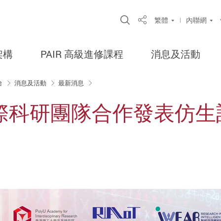
Open Site Search Po
繁體
內聯網
Share
架構
PAIR 高級進修課程
消息及活動
台
消息及活動
最新消息
際科研團隊合作發表仿生