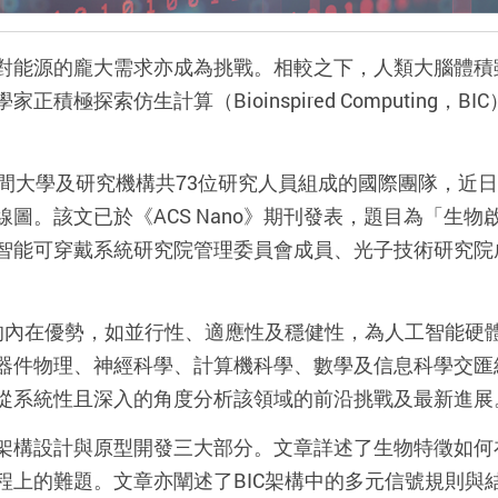
對能源的龐大需求亦成為挑戰。相較之下，人類大腦體積
學家正積極探索仿生計算（
Bioinspired Computing
，
BIC
間大學及研究機構共
73
位研究人員組成的國際團隊，近日
線圖。該文已於《
ACS Nano
》期刊發表，題目為「生物
智能可穿戴系統研究院管理委員會成員、光子技術研究院
。
的內在優勢，如並行性、適應性及穩健性，為人工智能硬
器件物理、神經科學、計算機科學、數學及信息科學交匯
從系統性且深入的角度分析該領域的前沿挑戰及最新進展
架構設計與原型開發三大部分。文章詳述了生物特徵如何
程上的難題。文章亦闡述了
BIC
架構中的多元信號規則與