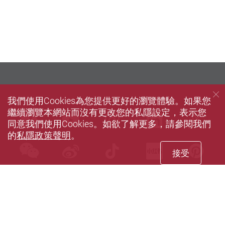
我們使用Cookies為您提供更好的瀏覽體驗。如果您
繼續瀏覽本網站而沒有更改您的私隱設定，表示您
Facebook
Youtube
instagram
LinkedIn
Twi
同意我們使用Cookies。如欲了解更多，請參閱我們
的
私隱政策聲明
。
wechat
Sina weibo
Douyin
Xiaohun
Pin
接受
私隱政策聲明
使用條款
網站指南
聯絡我們
無障礙網頁
© 2026 版權屬香港理工大學所有