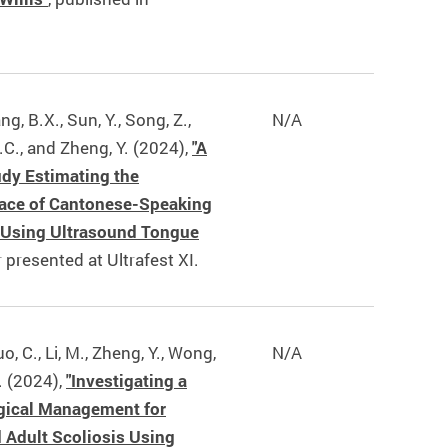
, B.X., Sun, Y., Song, Z.,
N/A
.C., and Zheng, Y. (2024),
"A
udy Estimating the
pace of Cantonese-Speaking
 Using Ultrasound Tongue
r presented at Ultrafest XI.
Luo, C., Li, M., Zheng, Y., Wong,
N/A
. (2024),
"Investigating a
gical Management for
 Adult Scoliosis Using