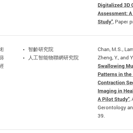
Digitalized 3D
Assessment: A 
Study"
, Paper 
術
智齡研究院
Chan, M.S., Lam,
篩
人工智能物聯網研究院
Zheng, Y., and Y
經
Swallowing Mu
Patterns in th
Contraction Se
Imaging in Hea
A Pilot Study"
,
Gerontology and
39.