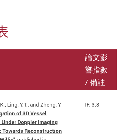
表
論文影
響指數
/ 備註
.K., Ling, Y.T., and Zheng, Y.
IF: 3.8
igation of 3D Vessel
 Under Doppler Imaging
: Towards Reconstruction
Willis"
, published in