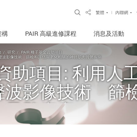
Open Site Search Po
繁體
內聯網
Share
架構
PAIR 高級進修課程
消息及活動
台
研究
PAIR 種子基金資助項目
的超聲波影像技術 篩檢和評估與老化相關的神經肌肉骨骼疾病
基金資助項目: 利用
聲波影像技術 篩
肉骨骼疾病