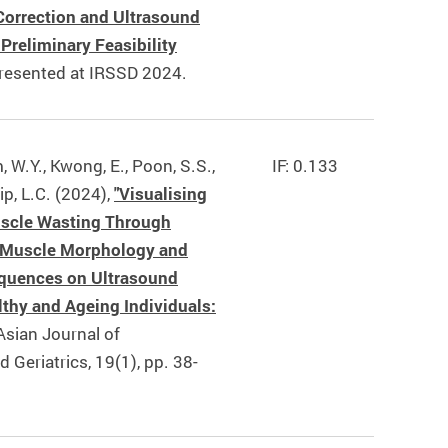
 Correction and Ultrasound
Preliminary Feasibility
presented at IRSSD 2024.
 W.Y., Kwong, E., Poon, S.S.,
IF: 0.133
ip, L.C. (2024),
"Visualising
scle Wasting Through
e Muscle Morphology and
quences on Ultrasound
lthy and Ageing Individuals:
 Asian Journal of
 Geriatrics, 19(1), pp. 38-