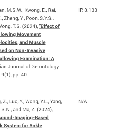
an, M.S.W., Kwong, E., Rai,
IF: 0.133
., Zheng, Y., Poon, S.Y.S.,
 Wong, T.S. (2024),
"Effect of
llowing Movement
locities, and Muscle
sed on Non-Invasive
allowing Examination: A
sian Journal of Gerontology
19(1), pp. 40.
 Z., Luo, Y., Wong, Y.L., Yang,
N/A
u, S.N., and Ma, Z. (2024),
rasound-Imaging-Based
k System for Ankle