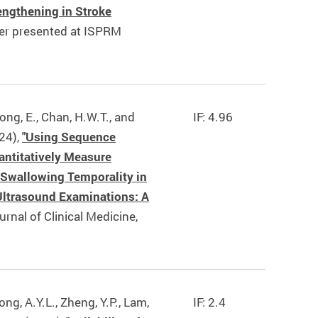
engthening in Stroke
per presented at ISPRM
ong, E., Chan, H.W.T., and
IF: 4.96
024),
"Using Sequence
antitatively Measure
Swallowing Temporality in
Ultrasound Examinations: A
ournal of Clinical Medicine,
ng, A.Y.L., Zheng, Y.P., Lam,
IF: 2.4