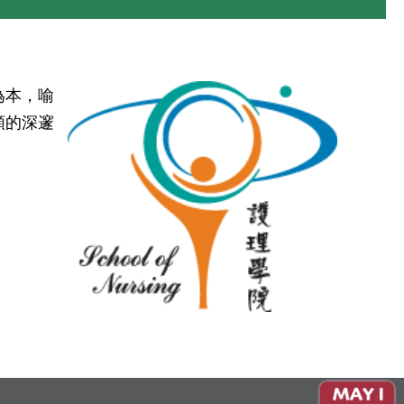
為本，喻
類的深邃