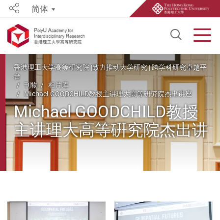
简体
Share
Open S
Men
Start main content
香港理工大学高等研究院 |致力推动大学研究 | 跨学科研究卓越平
台
刊物
相片库
Michael GOODCHILD教授主讲理大高等硏究院杰出讲座
Michael GOODCHILD教授
主讲理大高等硏究院杰出讲
座