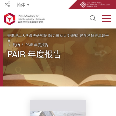
简体
Share
Open S
Men
Start main content
香港理工大学高等研究院 |致力推动大学研究 | 跨学科研究卓越平
台
刊物
PAIR 年度报告
PAIR 年度报告