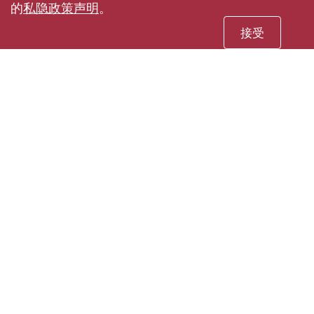
的
私隐政策声明
。
接受
Facebook
Youtube
instagram
LinkedIn
Twi
wechat
Sina weibo
Douyin
Xiaohun
Pin
私隐政策声明
使用条款
网站指南
联络我们
无障碍网页
© 2026 版权属香港理工大学所有