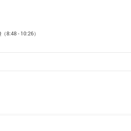
O
（
8:48 - 10:26
）