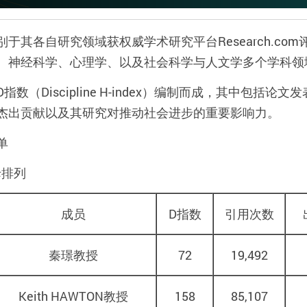
别于其各自研究领域获权威学术研究平台
Research.com
、神经科学、心理学、以及社会科学与人文学多个学科领
D
指数（
Discipline H-index
）编制而成，其中包括论文发
杰出贡献以及其研究对推动社会进步的重要影响力。
单
母排列
成员
D
指数
引用次数
秦璟教授
72
19,492
Keith HAWTON
教授
158
85,107