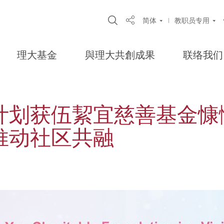
Open Site Search Popup
简体
教职员专用
Share
理大基金
與理大共創成果
联络我们
计划获伍絜宜慈善基金慷
推动社区共融