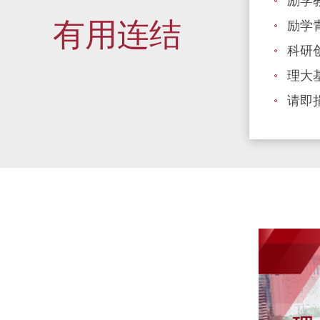
励学
有用连结
励学
科研
理大
请即