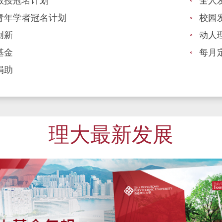
教授冠名计划
全人
青年学者冠名计划
校园
创新
动人
基金
每月
捐助
理大最新发展