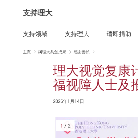
支持理大
支持领域
支持理大
请即捐助
Start main content
主頁
與理大共創成果
感谢善长
理大视觉复康
福视障人士及
2026年1月14日
1
/ 2