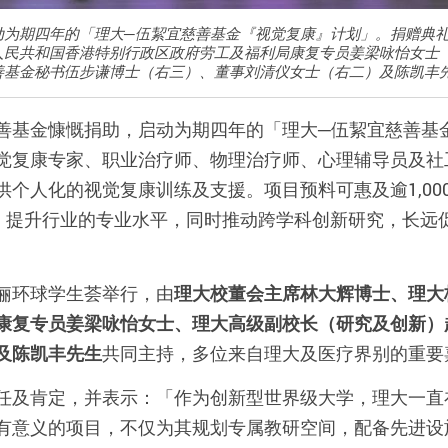
动为期四年的「理大─伍絜宜慈善基金『视觉复康』计划」。捐赠典
人民共和国香港特别行政区政府劳工及福利局康复专员姜梁咏怡女士
善基金秘书伍步谦博士（右三）、董事刘清仪女士（右二）及陈凯丰
善基金慷慨捐助，启动为期四年的「理大─伍絜宜慈善基
觉复康专家、职业治疗师、物理治疗师、心理辅导员及社
个人化的视觉复康训练及支援。项目预料可惠及逾1,000
才，提升行业的专业水平，同时推动跨学科创新研究，长远
俪环球学生荟举行，由
理大校董会主席林大辉博士、理大
康复专员姜梁咏怡女士、理大高级副校长（研究及创新）
及陈凯丰先生
共同主持，多位来自理大及医疗界别的重要
任及肯定，并表示：「作为创新型世界级大学，理大一直
有意义的项目，不仅为其规划专属教研空间，配备先进设