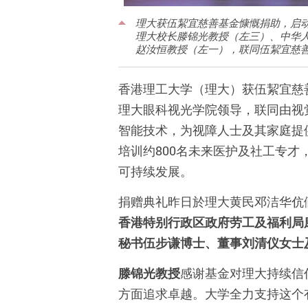
理大获伍絜宜慈善基金慷慨捐助，启
理大校长滕锦光教授（左三）、中华
赵汝恒教授（左一），联同伍絜宜慈
香港理工大学（理大）获伍絜宜慈
理大眼科视光学院领导，联同由视
智能技术，为视障人士及其家庭提供
培训约800名未来医护及社工专
可持续发展。
捐赠典礼昨日於理大黄民邓洁华伉
香港特别行政区政府劳工及福利局
秘书伍步谦博士、董事刘清仪女士
滕锦光教授
感谢基金对理大持续信
方面追求卓越。大学全力支持这个