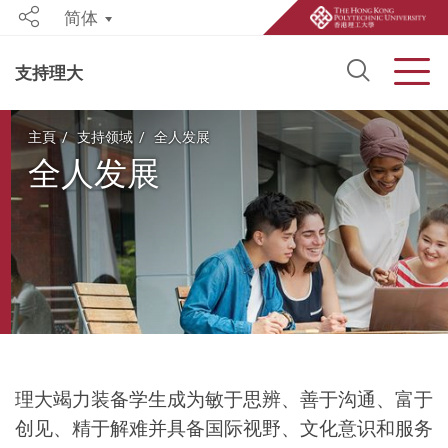
简体
Share
Open S
Men
支持理大
Start main content
主頁
支持领域
全人发展
全人发展
理大竭力装备学生成为敏于思辨、善于沟通、富于
创见、精于解难并具备国际视野、
文化意识和服务