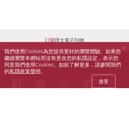
訂閱
理大電子刊物
我們使用Cookies為您提供更好的瀏覽體驗。如果您
繼續瀏覽本網站而沒有更改您的私隱設定，表示您
同意我們使用Cookies。如欲了解更多，請參閱我們
的
私隱政策聲明
。
接受
Facebook
Youtube
instagram
LinkedIn
Twi
Sina weibo
私隱政策聲明
使用條款
無障礙網頁
網站指南
© 2022 版權屬香港理工大學拓展事務處所有