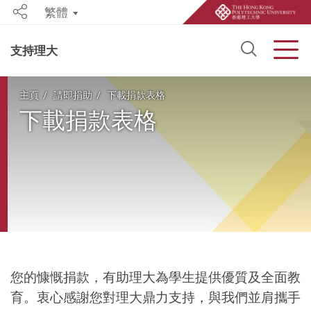
繁體
Share
Open S
Men
支持理大
Start main content
主頁
請即捐助
下載捐款表格
下載捐款表格
您的慷慨捐款，有助理大為學生提供優質及全面教
育。衷心感謝您對理大鼎力支持，與我們並肩攜手