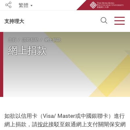
繁體
Share
Open S
Men
支持理大
Start main content
主頁
請即捐助
網上捐款
網上捐款
如欲以信用卡（Visa/ Master或中國銀聯卡）進行
網上捐款，請
按此
接駁至銀通網上支付關閘保安網