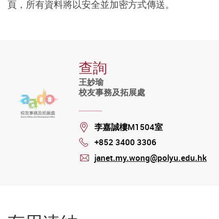
頁，所有資料將以安全並加密方式傳送。
查詢
王妙瑜
校友事務及拓展處
Location
李嘉誠樓M1504室
+852 3400 3306
Phone
janet.my.wong@polyu.edu.hk
mail