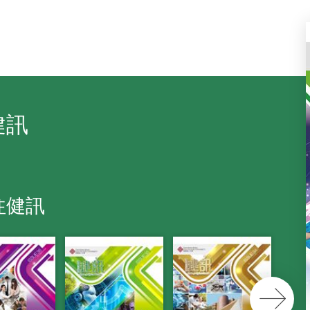
健訊
往健訊