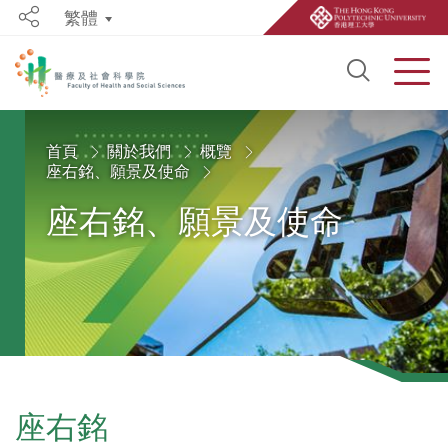
繁體
Share
Open S
Men
Start main content
首頁
關於我們
概覽
座右銘、願景及使命
座右銘、願景及使命
座右銘