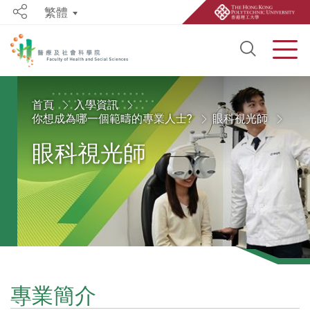
繁體
Share
Open S
Men
Start main content
首頁
入學資訊
你想成為哪一個範疇的專業人士?
眼科視光師
眼科視光師
專業簡介