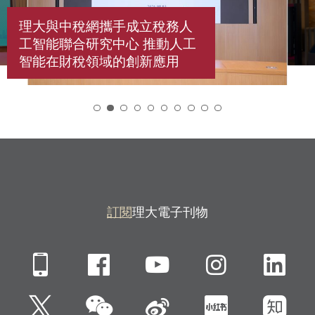
理大與中稅網攜手成立稅務人
工智能聯合研究中心 推動人工
智能在財稅領域的創新應用
2
訂閱
理大電子刊物
Mobile
Facebook
YouTube
Instagra
Li
微信
Twitter
新浪微博
小紅書
知