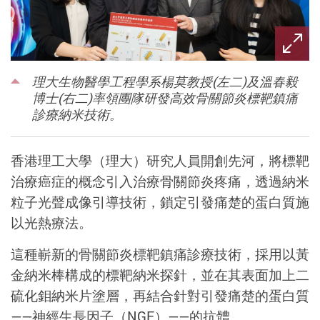
理大生物醫學工程學系楊莫教授(左二)及溫春毅
博士(右二)率領團隊研發高效骨關節炎標靶鎮痛
診療納米技術。
香港理工大學（理大）研究人員開創先河，將標靶
治療癌症的概念引入治療骨關節炎疼痛，透過納米
粒子光聲成像引導技術，鎖定引發痛楚的蛋白質施
以光熱療法。
這種嶄新的骨關節炎標靶鎮痛診療技術，採用以黃
金納米棒構成的標靶納米探針，並在其表面加上二
硫化鉬納米片塗層，再結合針對引發痛楚的蛋白質
——神經生長因子（NGF）——的抗體。