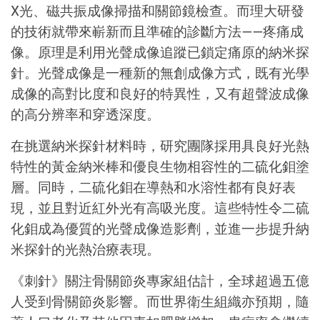
X光、磁共振成像掃描和關節鏡檢查。而理大研發
的技術就帶來嶄新而且準確的診斷方法——疼痛成
像。原理是利用光聲成像追蹤已鎖定痛原的納米探
針。光聲成像是一種新的無創成像方式，既有光學
成像的高對比度和良好的特異性，又有超聲波成像
的高分辨率和穿透深度。
在挑選納米探針材料時，研究團隊採用具良好光熱
特性的黃金納米棒和優良生物相容性的二硫化鉬塗
層。同時，二硫化鉬在導熱和水溶性都有良好表
現，並且對近紅外光有高吸光度。這些特性令二硫
化鉬成為優質的光聲成像造影劑，並進一步提升納
米探針的光熱治療表現。
《刺針》關注骨關節炎專家組估計，全球超過五億
人受到骨關節炎影響。而世界衛生組織亦預期，隨