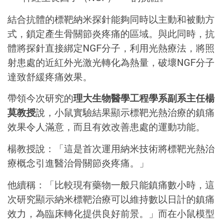
結合抗體的標靶納米探針能夠同時以主動和被動方
式，鎖定產生骨關節炎疼痛的區域。與此同時，抗
體將探針直接綁定NGF分子，利用光熱療法，將照
射患處的近紅外光激光轉化為熱量，破壞NGF分子
達致舒緩疼痛效果。
帶領今次研究的
理大生物醫學工程學系副系主任楊
莫教授
說，小鼠實驗結果顯示標靶光熱治療的鎮痛
效果令人滿意，而且有效改善患處的運動功能。
楊教授說：「這是首次運用納米技術將標靶光熱治
療概念引進醫治骨關節炎疼痛。」
他續稱：「比較現有藥物一般只能鎮痛數小時，這
次研究顯示納米標靶治療可以維持數以日計的鎮痛
效力，為臨床轉化提供良好前景。」而在小鼠模型