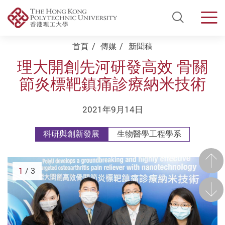
Open Si
Men
Start main content
首頁
傳媒
新聞稿
理大開創先河研發高效 骨關
節炎標靶鎮痛診療納米技術
2021年9月14日
科研與創新發展
生物醫學工程學系
前一
1
/ 3
後一