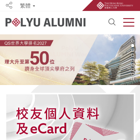
繁體
Share
Open S
Men
Start main content
2
播