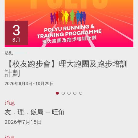
16
22
24
28
3
8月
8月
8月
8月
8月
活動
活動
活動
活動
活動
【校友跑步會】理大跑團及跑步培訓
【校友羽毛球會】羽毛球技巧工作坊
【理大校友週】遊走理大：虛擬校園
【理大校友週】「生活 x 創業」校友
【理大校友週】「親子同行︰溝通有
計劃
尋寶遊
講堂
法・教養有方」午間講座
2026年8月16日
2026年8月3日 - 10月29日
2026年8月22 - 31日
2026年8月24日
2026年8月28日
1
消息
友．理．飯局 — 旺角
2026年7月15日
消息