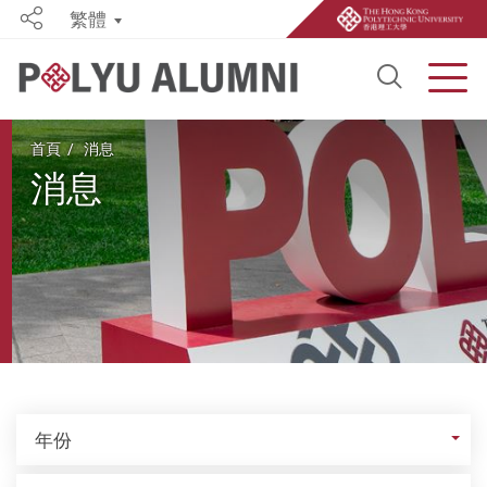
繁體
Share
Open S
Men
Start main content
首頁
消息
消息
年份
年份
關鍵詞