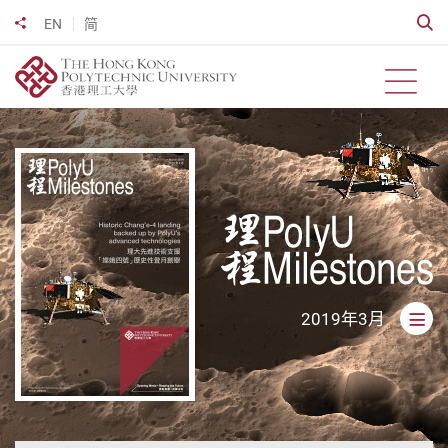
跳
開
EN
简
分享到
到
主
要
開啟
內
容
Milestones
2019年3月
開啟