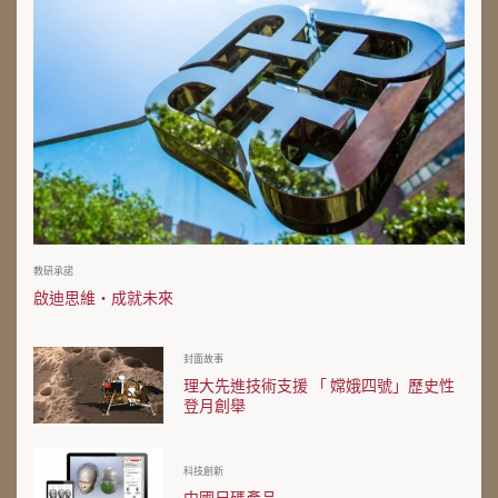
教研承諾
啟迪思維・成就未來
封面故事
理大先進技術支援 「 嫦娥四號」歷史性
登月創舉
科技創新
中國尺碼產品