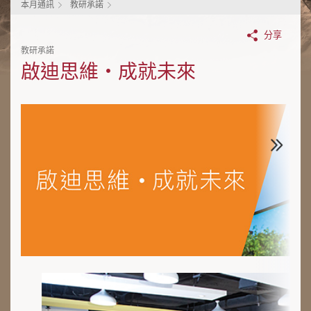
本月通訊
教研承諾
分享
教研承諾
啟迪思維・成就未來