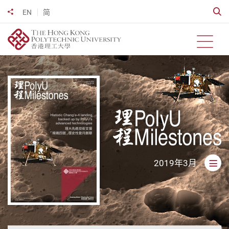
跳
開
EN
简
分享到
到
主
要
開啟
內
容
Milestones
2019年3月
開啟