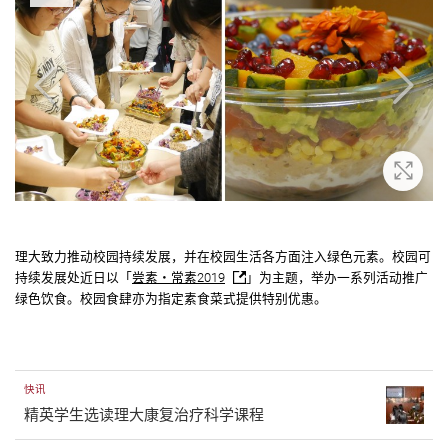
大
放大
理大致力推动校园持续发展，并在校园生活各方面注入绿色元素。校园可
持续发展处近日以「
尝素・常素2019
」为主题，举办一系列活动推广
绿色饮食。校园食肆亦为指定素食菜式提供特别优惠。
快讯
精英学生选读理大康复治疗科学课程