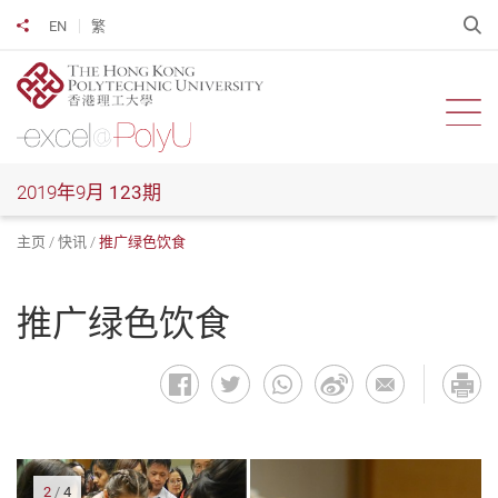
跳
开
EN
繁
分享到
到
主
要
内
开启
容
2019年9月
123期
主页
快讯
推广绿色饮食
推广绿色饮食
2
/
4