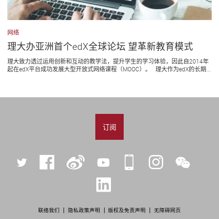
网络
理大办亚洲首个edX全球论坛 望革新教育模式
理大致力透过运用创新和互动的教学法，提升学生的学习体验，因此自2014年
起在edX平台成功发展大型开放式网络课程（MOOC）。 理大作为edX的长期...
订阅
Twitter
Facebook
微
YouTube
iPolyU
Instagram
微
博
信
LinkedIn
联络我们
隐私政策声明
版权及免责声明
无障碍网页