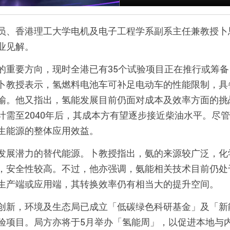
员、香港理工大学电机及电子工程学系副系主任兼教授卜
业见解。
的重要方向，现时全港已有
35
个试验项目正在推行或筹备
卜教授表示，氢燃料电池车可补足电动车的性能限制，具
输。他又指出，氢能发展目前仍面对成本及效率方面的挑
计需至
2040
年后，其成本方有望逐步接近柴油水平。尽管
生能源的整体应用效益。
发展潜力的替代能源。卜教授指出，氨的来源较广泛，化
，安全性较高。不过，他亦强调，氨能相关技术目前仍处
生产端或应用端，其转换效率仍有相当大的提升空间。
创新，环境及生态局已成立「低碳绿色科研基金」及「新
验项目。局方亦将于
5
月举办「氢能周」，以促进本地与