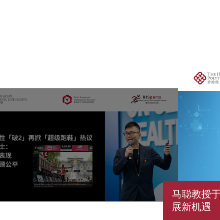
马聪教授于
展新机遇