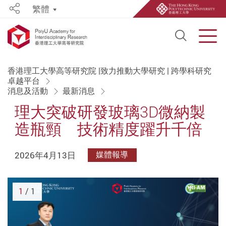
繁體
Share
Open S
Men
Start main content
香港理工大學高等研究院 |致力推動大學研究 | 跨學科研究
卓越平台
消息及活動
最新消息
理大突破研發玻璃3D微納製
造瓶頸 技術精度躍升千倍
2026年4月13日
媒體報導
1
/ 1