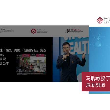
马聪教授于
展新机遇