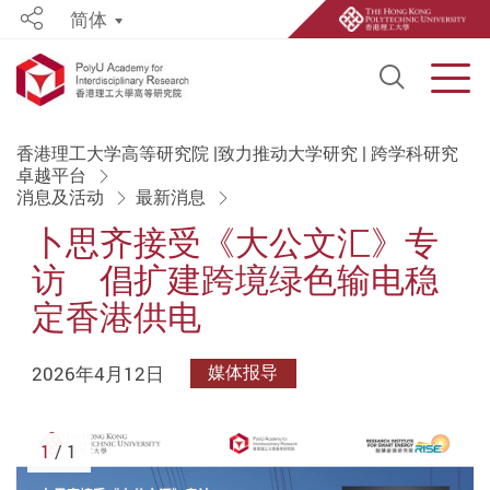
简体
Share
Open S
Men
Start main content
香港理工大学高等研究院 |致力推动大学研究 | 跨学科研究
卓越平台
消息及活动
最新消息
卜思齐接受《大公文汇》专
访 倡扩建跨境绿色输电稳
定香港供电
2026年4月12日
媒体报导
1
/ 1