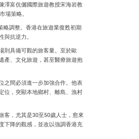
陳澤富伉儷國際旅遊教授宋海岩教
市場策略。
策略調整。香港在旅遊業復甦初期
性與抗逆力。
場則具備可觀的旅客量。至於歐
遺產、文化旅遊，甚至醫療旅遊抱
位之間必須進一步加強合作。他表
定位，突顯本地鄉村、離島、漁村
旅客，尤其是
30
至
50
歲人士，愈來
度下降的觀感，並改以強調香港充