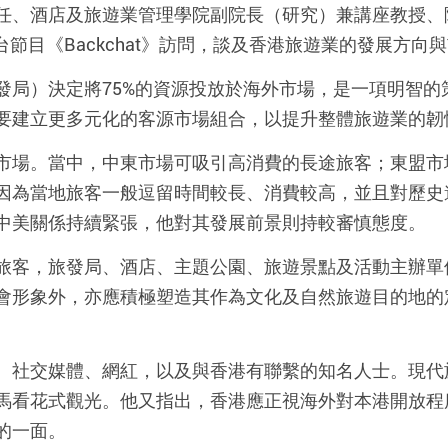
任、酒店及旅遊業管理學院副院長（研究）兼講座教授、
台節目《
Backchat
》訪問，談及香港旅遊業的發展方向與
發局）決定將
75%
的資源投放於海外市場，是一項明智的
要建立更多元化的客源市場組合，以提升整體旅遊業的韌
市場。當中，中東市場可吸引高消費的長途旅客；東盟市
因為當地旅客一般逗留時間較長、消費較高，並且對歷史
中美關係持續緊張，他對其發展前景則持較審慎態度。
旅客，旅發局、酒店、主題公園、旅遊景點及活動主辦單
會形象外，亦應積極塑造其作為文化及自然旅遊目的地的
、社交媒體、網紅，以及與香港有聯繫的知名人士。現代
馬看花式觀光。他又指出，香港應正視海外對本港開放程
的一面。