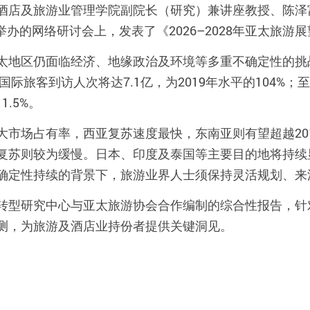
酒店及旅游业管理学院副院长（研究）
兼
讲座教授、陈泽
举办的网络研讨会上，发表了《
2026
–
2028
年亚太旅游展
太地区仍面临经济、地缘政治及环境等多重不确定性的挑
国际旅客到访人次将达
7.1
亿，为
2019
年水平的
104%
；至
11.5%
。
大市场占有率，西亚复苏速度最快，东南亚则有望超越
20
复苏则较为缓慢。日本、印度及泰国等主要目的地将持续
确定性持续的背景下，旅游业界人士须保持灵活规划、来
转型研究中心与亚太旅游协会合作编制的综合性报告，针
测，为旅游及酒店业持份者提供关键洞见。