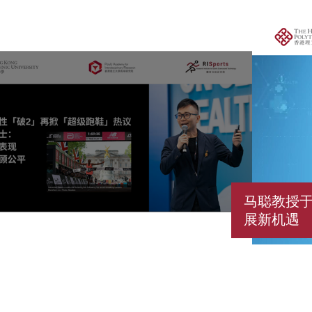
马聪教授于
展新机遇