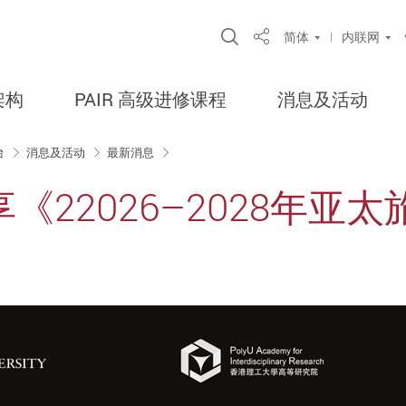
Open Site Search Po
简体
内联网
Share
架构
PAIR 高级进修课程
消息及活动
台
消息及活动
最新消息
《22026–2028年亚