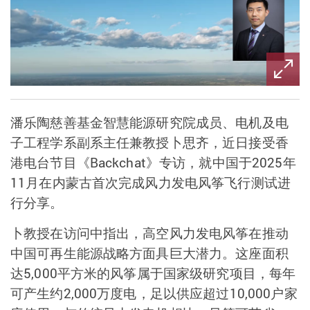
潘乐陶慈善基金智慧能源研究院成员、电机及电
子工程学系副系主任兼教授卜思齐，近日接受香
港电台节目《
Backchat
》专访，就中国于
2025
年
11
月在内蒙古首次完成风力发电风筝飞行测试进
行分享。
卜教授在访问中指出，高空风力发电风筝在推动
中国可再生能源战略方面具巨大潜力。这座面积
达
5,000
平方米的风筝属于国家级研究项目，每年
可产生约
2,000
万度电，足以供应超过
10,000
户家