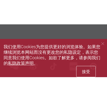
我们使用Cookies为您提供更好的浏览体验。如果您
Facebook
Youtube
instagram
LinkedIn
Twi
继续浏览本网站而没有更改您的私隐设定，表示您
同意我们使用Cookies。如欲了解更多，请参阅我们
的
私隐政策声明
。
wechat
Sina weibo
Douyin
Xiaohun
Pin
接受
私隐政策声明
使用条款
网站指南
联络我们
无障碍网页
© 2026 版权属香港理工大学所有