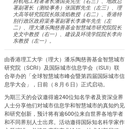
府机电工程署署长潘国英先生（右三）、地政总
署副署长（测绘事务）张国辉先生（左三）、理
大高等研究院院长陈清焰教授（右二）、香港特
别行政区政府渠务署副署长李康年先生（左
二）、理大潘乐陶慈善基金智慧城市研究院院长
史文中教授（右一）、建设及环境学院院长李向
东教授（左一）。
由香港理工大学（理大）潘乐陶慈善基金智慧城市
研究院（
SCRI
）及国际城市信息学会（
ISUI
）联
合举办的「全球智慧城市峰会暨第四届国际城市信
息学大会」，日前（８月６日）正式启动。
为期三天的会议邀得逾
240
位知名学者及资深业界
人士分享他们对城市信息学和智慧城市的真知灼见
和研究创新，预计将有逾
600
位来自世界各地学者
和不同界别人士出席。活动邀得国际知名科学家作