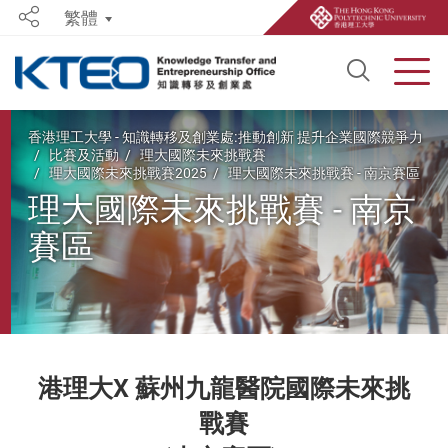
繁體
Share
Open S
Men
Start main content
香港理工大學 - 知識轉移及創業處:推動創新 提升企業國際競爭力
比賽及活動
理大國際未來挑戰賽
理大國際未來挑戰賽2025
理大國際未來挑戰賽 - 南京賽區
理大國際未來挑戰賽 - 南京
賽區
港理大X 蘇州九龍醫院國際未來挑
戰賽