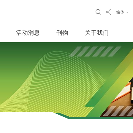
Open Site S
简体
Share
活动消息
刊物
关于我们