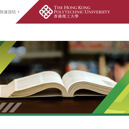
earch Popup
快速连结