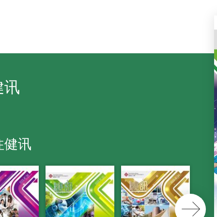
健讯
往健讯