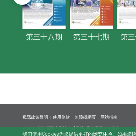
前一页
刊号
第三十八期
第三十七期
第三
私隱政策聲明
使用條款
無障礙網頁
网站指南
© 2020 版权属医疗及社会科学院, 香港理工大学所有
我们使用Cookies为您提供更好的浏览体验。如果