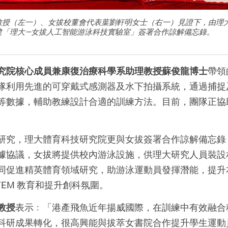
教授（左一）、女拔校董會代表葉劉軒明女士（右一）見證下，由理
建「理大—女拔人工智能游泳科技實驗室」簽署合作諒解備忘錄。
究院核心成員兼康復治療科學系助理教授蘇俊龍博士
帶領
隊利用先進的可穿戴式感測器及水下拍攝系統，通過捕捉
等數據，輔助教練設計合適的訓練方法。目前，團隊正協
研究，理大體育科技研究院更與女拔簽署合作諒解備忘錄
據協議，女拔將提供校內游泳設施，供理大研究人員裝設
同促進精英體育領域研究，助游泳運動員發揮潛能，提升
TEM 教育和提升創科氛圍。
教授
表示﹕「港產飛魚近年揚威國際，在訓練中有效融合
科研成果轉化，很高興能與拔萃女書院合作提升學生運動