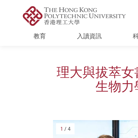
教育
入讀資訊
Start main content
理大與拔萃女
生物力
1
/ 4