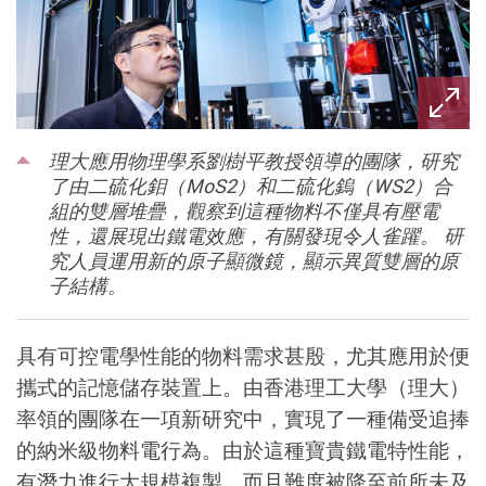
理大應用物理學系劉樹平教授領導的團隊，研究
了由二硫化鉬（MoS2）和二硫化鎢（WS2）合
組的雙層堆疊，觀察到這種物料不僅具有壓電
性，還展現出鐵電效應，有關發現令人雀躍。 研
究人員運用新的原子顯微鏡，顯示異質雙層的原
子結構。
具有可控電學性能的物料需求甚殷，尤其應用於便
攜式的記憶儲存裝置上。由香港理工大學（理大）
率領的團隊在一項新研究中，實現了一種備受追捧
的納米級物料電行為。由於這種寶貴鐵電特性能，
有潛力進行大規模複製，而且難度被降至前所未及