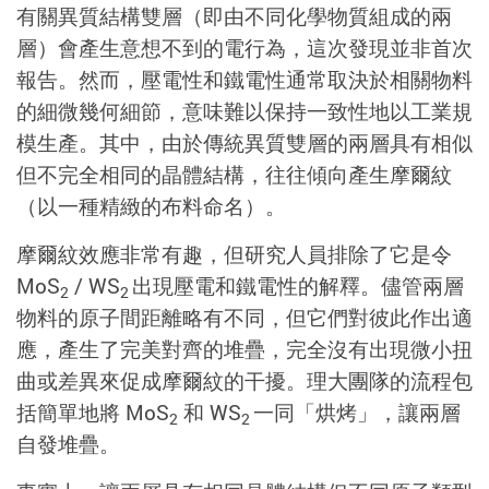
有關異質結構雙層（即由不同化學物質組成的兩
層）會產生意想不到的電行為，這次發現並非首次
報告。然而，壓電性和鐵電性通常取決於相關物料
的細微幾何細節，意味難以保持一致性地以工業規
模生產。其中，由於傳統異質雙層的兩層具有相似
但不完全相同的晶體結構，往往傾向產生摩爾紋
（以一種精緻的布料命名）。
摩爾紋效應非常有趣，但研究人員排除了它是令
MoS
/ WS
出現壓電和鐵電性的解釋。儘管兩層
2
2
物料的原子間距離略有不同，但它們對彼此作出適
應，產生了完美對齊的堆疊，完全沒有出現微小扭
曲或差異來促成摩爾紋的干擾。理大團隊的流程包
括簡單地將 MoS
和 WS
一同「烘烤」，讓兩層
2
2
自發堆疊。