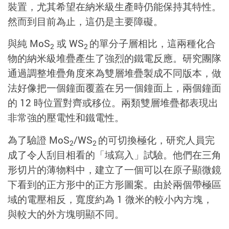
裝置，尤其希望在納米級生產時仍能保持其特性。
然而到目前為止，這仍是主要障礙。
與純 MoS
或 WS
的單分子層相比，這兩種化合
2
2
物的納米級堆疊產生了強烈的鐵電反應。研究團隊
通過調整堆疊角度來為雙層堆疊製成不同版本，做
法好像把一個鐘面覆蓋在另一個鐘面上，兩個鐘面
的 12 時位置對齊或移位。兩類雙層堆疊都表現出
非常強的壓電性和鐵電性。
為了驗證 MoS
/WS
的可切換極化，研究人員完
2
2
成了令人刮目相看的「域寫入」試驗。他們在三角
形切片的薄物料中，建立了一個可以在原子顯微鏡
下看到的正方形中的正方形圖案。由於兩個帶極區
域的電壓相反，寬度約為 1 微米的較小內方塊，
與較大的外方塊明顯不同。