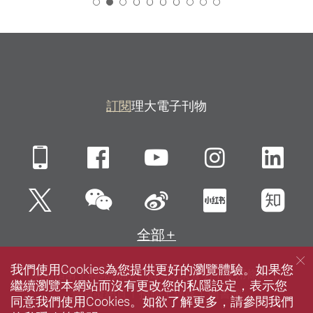
2
訂閱
理大電子刊物
Mobile
Facebook
YouTube
Instagra
Li
微信
Twitter
新浪微博
小紅書
知
全部
我們使用Cookies為您提供更好的瀏覽體驗。如果您
網站指南
聯絡我們
私隱政策聲明
使用條款
繼續瀏覽本網站而沒有更改您的私隱設定，表示您
無障礙網頁
招聘
傳媒
圖書館
同意我們使用Cookies。如欲了解更多，請參閱我們