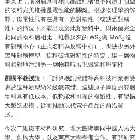
事實上，讓兩層具有相同晶體結構但不同原子類型
的物料完美堆疊是電性能的關鍵。根據物理學的解
釋，鐵電性只有在具有一定對稱性（或缺乏對稱
性）的情況下才能出現於此類物料中。與兩個完全
相同的物料層相比，堆疊起來的 WS
與 MoS
沒
2
2
有對稱中心（正式名稱為反轉中心），也缺少另外
幾種對稱轉型。這種破壞對稱性的特質，讓一層物
料相對地滑到另一層物料時展現鐵電和壓電性。
劉樹平教授
說：「計算機記憶體等高科技行業將受
惠於這種新型納米級鐵電體。這些原子厚度的雙層
物料具有低成本、低耗能和可靠的複製性，有望擴
大製造規模，從而推動現代電子產品的前沿發
展。」
今次二維鐵電材料研究，理大團隊聯同中國人民大
學、劍橋大學，以及南京大學學者合作。有關研究