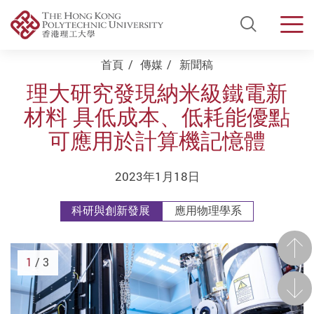
Open Si
Men
Start main content
首頁
傳媒
新聞稿
理大研究發現納米級鐵電新
材料 具低成本、低耗能優點
可應用於計算機記憶體
2023年1月18日
科研與創新發展
應用物理學系
前一
1
/ 3
後一