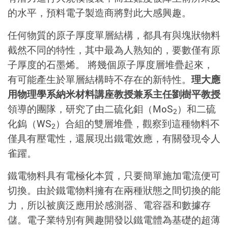
的水平，預料電子製造商將對此大感興趣。
任何物質的原子厚度單層結構，都具有與塊狀物料
截然不同的特性，其中最為人熟知的，要數僅有原
子厚度的石墨烯。 將幾個原子厚度層堆疊起來，
有可能產生於單層結構時不存在的新特性。
理大應
用物理學系納米材料講座教授兼系主任劉樹平教授
領導的團隊，研究了由二硫化鉬（MoS
）和二硫
2
化鎢（WS
）合組的雙層堆疊，觀察到這種物料不
2
僅具有壓電性，還展現出鐵電效應，有關發現令人
雀躍。
鐵電物料具有電極化本質，只要簡單施加電流便可
切換。由於鐵電物料擁有在兩種狀態之間切換的能
力，所以被廣泛應用於感測器、電容器和數據存
儲。電子業特別有興趣開發以鐵電體為基礎的超薄