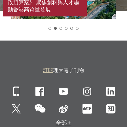
政預算案》 聚焦創科與人才驅
動香港高質量發展
2
訂閱
理大電子刊物
Mobile
Facebook
YouTube
Instagra
Li
微信
Twitter
新浪微博
小紅書
知
全部