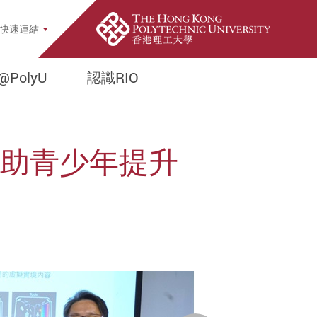
earch Popup
快速連結
@PolyU
認識RIO
 助青少年提升