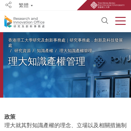
繁體
Share
Open S
Men
Start main content
香港理工大學研究及創新事務處｜研究事務處．創新及科技發展
處
研究資源
知識產權
理大知識產權管理
理大知識產權管理
政策
理大就其對知識產權的理念、立場以及相關措施制