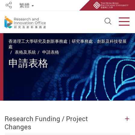
繁體
Share
Open S
Men
Start main content
香港理工大學研究及創新事務處｜研究事務處．創新及科技發展
處
表格及系統
申請表格
申請表格
Research Funding / Project
Changes