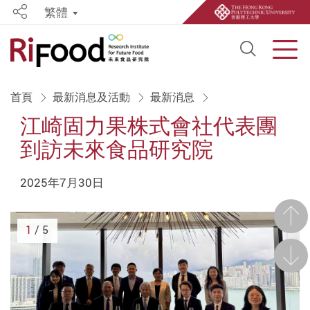
繁體
Share
Open S
Men
Start main content
首頁
最新消息及活動
最新消息
江崎固力果株式會社代表團
到訪未來食品研究院
2025年7月30日
前一
1
/ 5
後一