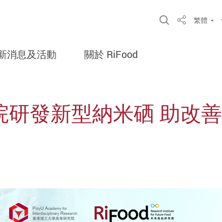
Open Site S
繁體
Share
新消息及活動
關於 RiFood
院研發新型納米硒 助改