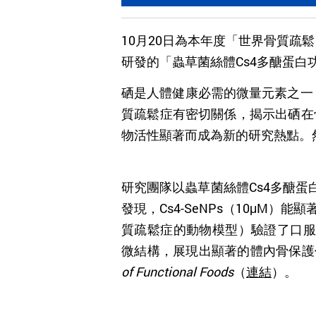
10月20日為本年度「世界骨質
研發的「蟲草菌絲體Cs4多醣蛋白功能
硒是人體健康必需的微量元素之一
質疏鬆症有密切關係，揭示出硒在
物活性顯著而成為新的研究熱點。
研究團隊以蟲草菌絲體
Cs4
多醣蛋
發現，
Cs4-SeNPs
（
10
μ
M
）能顯
質疏鬆症的動物模型）驗證了口服
微結構，展現出顯著的體內骨保護
of Functional Foods
（
連結
）。