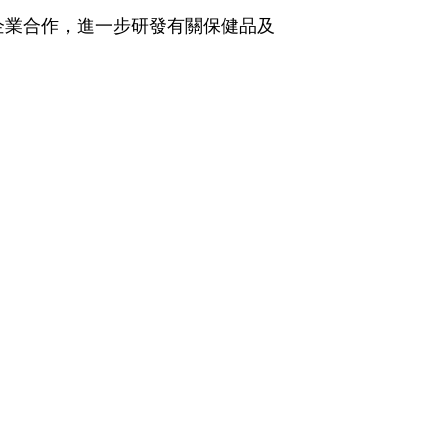
企業合作，進一步研發
有關
保
健品
及