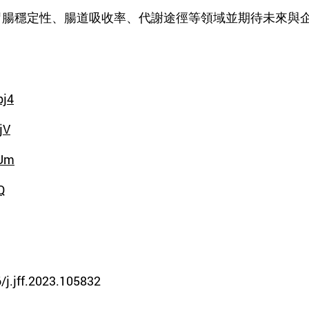
P的胃腸穩定性、腸道吸收率、代謝途徑等領域
並期待未來與
pj4
jV
mUm
Q
6/j.jff.2023.105832