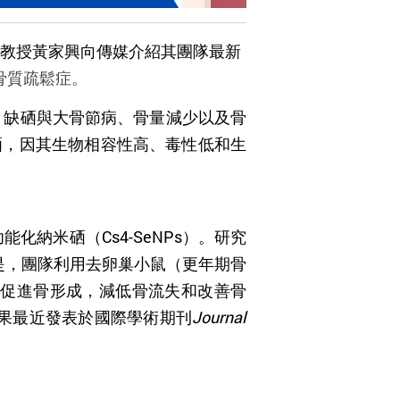
系教授黃家興向傳媒介紹其團隊最新
骨質疏鬆症。
，缺硒與大骨節病、骨量減少以及骨
硒，因其生物相容性高、毒性低和生
功能化納米硒（
Cs4-SeNPs
）。研究
是，團隊利用去卵巢小鼠（更年期骨
過促進骨形成，減低骨流失和改善骨
果最近
發表
於國際學術期刊
Journal