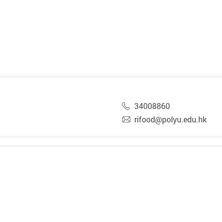
34008860
rifood@polyu.edu.hk