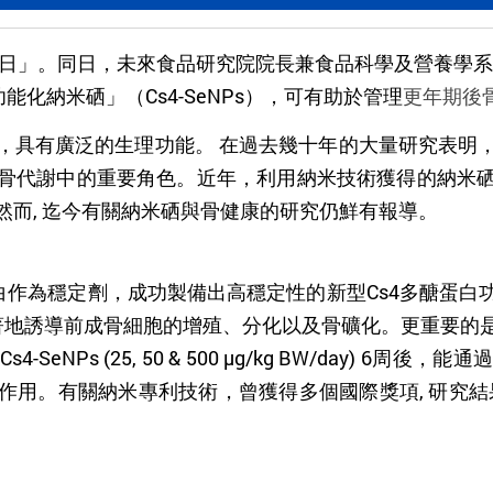
疏鬆日」。同日，未來食品研究院院長兼食品科學及營養學
化納米硒」（Cs4-SeNPs），可
有助於管理
更年期後
，具有廣泛的生理功能。 在過去幾十年的大量研究表明
骨代謝中的重要角色。近年，利用納米技術獲得的納米
然而
, 迄今有關納米硒與骨健康的研究仍鮮有報導。
白
作為穩定劑，成功製備出高穩定性的新型
Cs4
多醣蛋白
著地誘導前成骨細胞的增殖、分化以及骨礦化。更重要的
Cs4-SeNPs (25, 50 & 500 µg/kg BW/day) 6
周後，能通
作用。
有關納米專利技術，曾獲得多個國際獎項
,
研究結