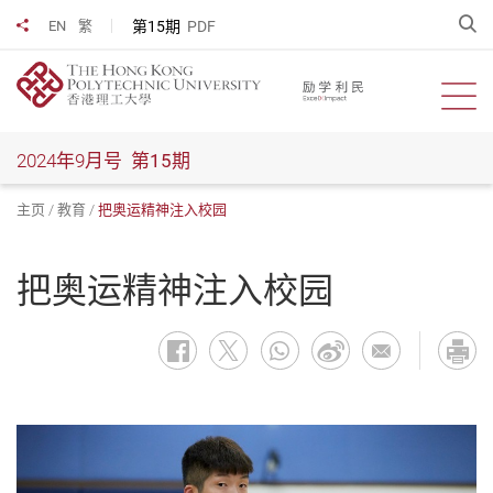
跳
开
第15期
PDF
EN
繁
分享到
到
主
要
开启
内
容
2024年9月号
第15期
主页
教育
把奥运精神注入校园
把奥运精神注入校园