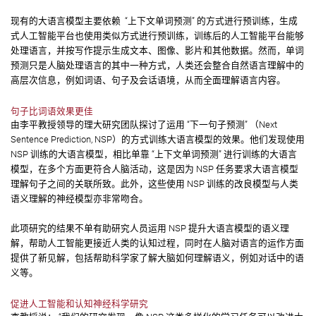
现有的大语言模型主要依赖 “上下文单词预测” 的方式进行预训练，生成
式人工智能平台也使用类似方式进行预训练，训练后的人工智能平台能够
处理语言，并按写作提示生成文本、图像、影片和其他数据。然而，单词
预测只是人脑处理语言的其中一种方式，人类还会整合自然语言理解中的
高层次信息，例如词语、句子及会话语境，从而全面理解语言内容。
句子比词语效果更佳
由李平教授领导的理大研究团队探讨了运用 “下一句子预测” （Next
Sentence Prediction, NSP）的方式训练大语言模型的效果。他们发现使用
NSP 训练的大语言模型，相比单靠 “上下文单词预测” 进行训练的大语言
模型，在多个方面更符合人脑活动，这是因为 NSP 任务要求大语言模型
理解句子之间的关联所致。此外，这些使用 NSP 训练的改良模型与人类
语义理解的神经模型亦非常吻合。
此项研究的结果不单有助研究人员运用 NSP 提升大语言模型的语义理
解，帮助人工智能更接近人类的认知过程，同时在人脑对语言的运作方面
提供了新见解，包括帮助科学家了解大脑如何理解语义，例如对话中的语
义等。
促进人工智能和认知神经科学研究