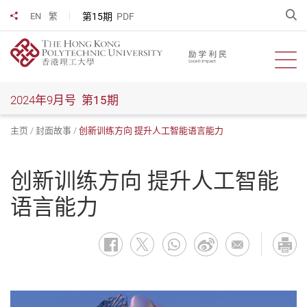
跳
开
第15期
PDF
EN
繁
分享到
到
主
要
开启
内
容
2024年9月号
第15期
主页
封面故事
创新训练方向 提升人工智能语言能力
创新训练方向 提升人工智能
语言能力