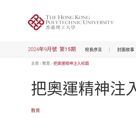
跳
到
主
要
內
容
2024年9月號
第15期
校長序言
封面故事
主頁
教育
把奧運精神注入校園
把奧運精神注
教育