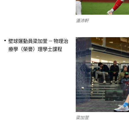
潘沛軒
壁球運動員梁加萱 — 物理治
療學（榮譽）理學士課程
梁加萱