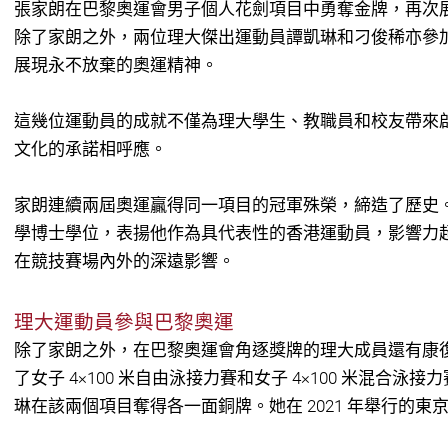
張家朗在巴黎奧運會男子個人花劍項目中勇奪金牌，再次
除了家朗之外，兩位理大傑出運動員譚凱琳和刁俊稀亦參
展現永不放棄的奧運精神。
這幾位運動員的成就不僅為理大學生、教職員和校友帶來
文化的承諾相呼應。
家朗連續兩屆奧運贏得同一項目的冠軍殊榮，締造了歷史。理
學博士學位，表揚他作為具代表性的香港運動員，影響力
在競技賽場內外的深遠影響。
理大運動員參與巴黎奧運
除了家朗之外，在巴黎奧運會角逐獎牌的理大成員還有康
了女子 4×100 米自由泳接力賽和女子 4×100 米混合泳接
琳在該兩個項目奪得各一面銅牌。她在 2021 年舉行的