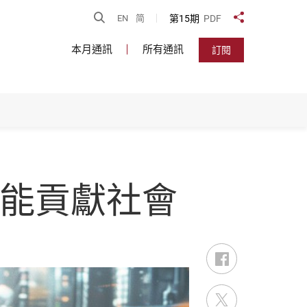
開啟搜尋
第15期
PDF
EN
简
分享到
本月通訊
所有通訊
訂閱
才能貢獻社會