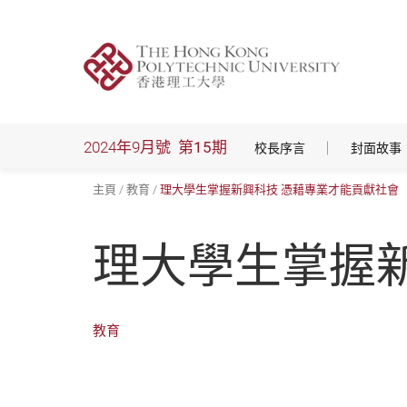
跳
到
主
要
內
容
2024年9月號
第15期
校長序言
封面故事
主頁
教育
理大學生掌握新興科技 憑藉專業才能貢獻社會
理大學生掌握
教育