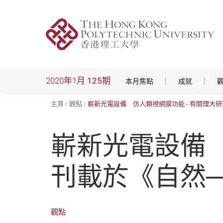
跳
到
主
要
內
容
2020年1月
125期
本月焦點
成就
主頁
觀點
嶄新光電設備 仿人類視網膜功能 - 有關理大
嶄新光電設備 
刊載於《自然
觀點