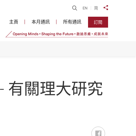
開啟搜尋
EN
简
分享到
主頁
本月通訊
所有通訊
訂閱
- 有關理大研究