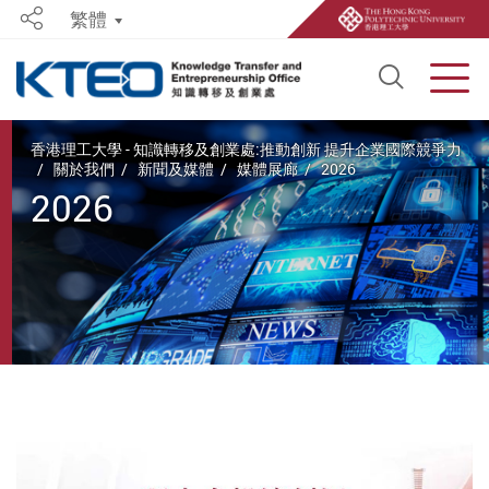
繁體
Share
Open S
Men
Start main content
香港理工大學 - 知識轉移及創業處:推動創新 提升企業國際競爭力
關於我們
新聞及媒體
媒體展廊
2026
2026