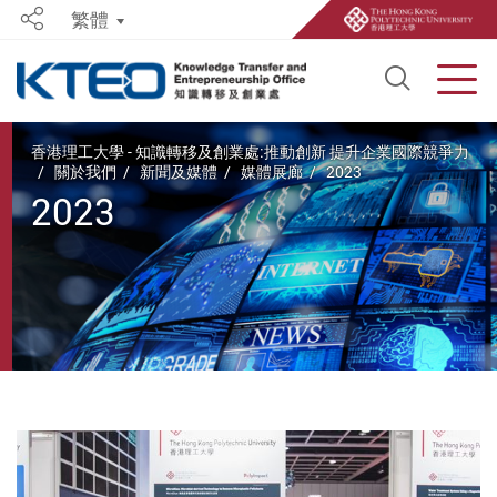
繁體
Share
Open S
Men
Start main content
香港理工大學 - 知識轉移及創業處:推動創新 提升企業國際競爭力
關於我們
新聞及媒體
媒體展廊
2023
2023