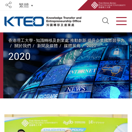
繁體
Share
Open S
Men
Start main content
香港理工大學 - 知識轉移及創業處:推動創新 提升企業國際競爭力
關於我們
新聞及媒體
媒體展廊
2020
2020